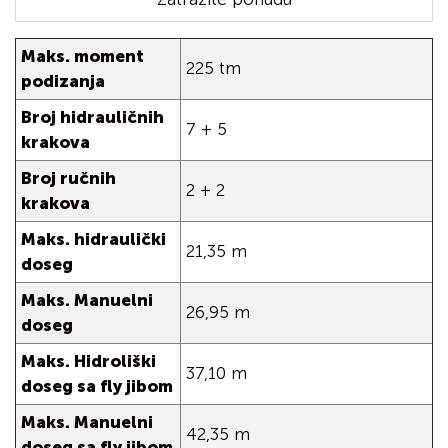
Maks. moment
225 tm
podizanja
Broj hidrauličnih
7 + 5
krakova
Broj ručnih
2 + 2
krakova
Maks. hidraulički
21,35 m
doseg
Maks. Manuelni
26,95 m
doseg
Maks. Hidroliški
37,10 m
doseg sa fly jibom
Maks. Manuelni
42,35 m
doseg sa fly jibom